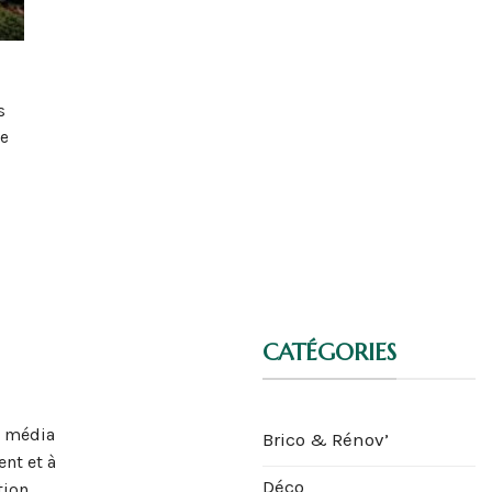
s
re
CATÉGORIES
n média
Brico & Rénov’
nt et à
Déco
tion,