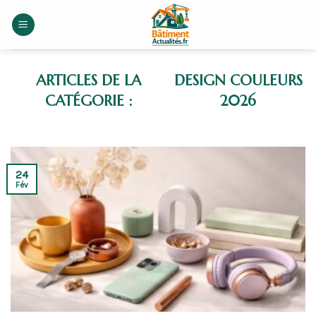
Skip
to
content
DESIGN COULEURS
2026
24
Fév