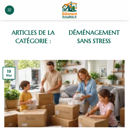
Skip
to
content
DÉMÉNAGEMENT
SANS STRESS
19
Mar