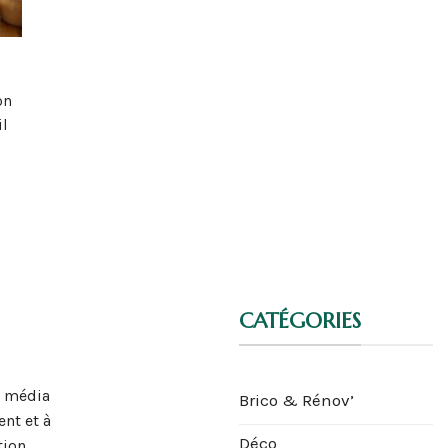
on
il
CATÉGORIES
n média
Brico & Rénov’
nt et à
Déco
tion,