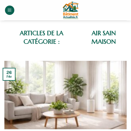
Skip
to
content
AIR SAIN
MAISON
26
Fév